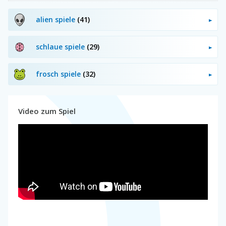
alien spiele
(41)
schlaue spiele
(29)
frosch spiele
(32)
Video zum Spiel