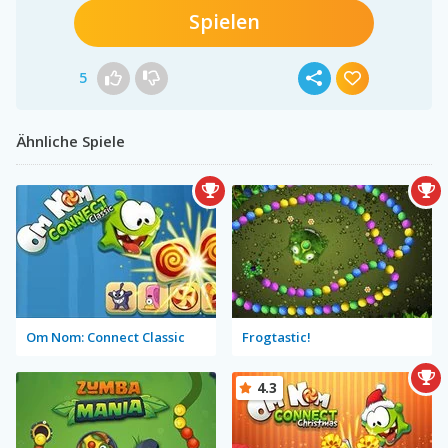
Spielen
5
Ähnliche Spiele
Om Nom: Connect Classic
Frogtastic!
4.3