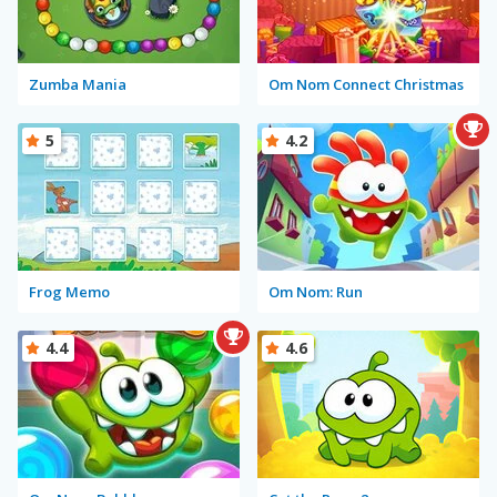
Zumba Mania
Om Nom Connect Christmas
5
4.2
Frog Memo
Om Nom: Run
4.4
4.6