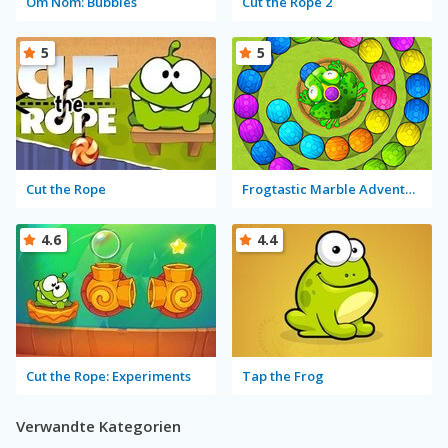
Om Nom: Bubbles
Cut the Rope 2
5
5
Cut the Rope
Frogtastic Marble Adventure
4.6
4.4
Cut the Rope: Experiments
Tap the Frog
Verwandte Kategorien