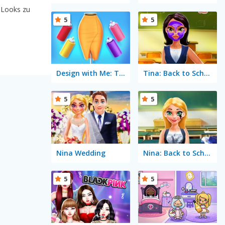
d Looks zu
5
5
Design with Me: Trendy Pencil skirt
Tina: Back to School
5
5
Nina Wedding
Nina: Back to School
5
5