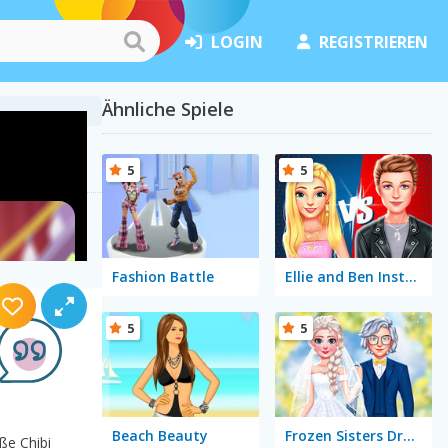
LOGIN
REGISTRIEREN
Ähnliche Spiele
5
5
Fashion Battle
Ellie and Ben Insta Fashion
5
5
Beach Beauty
Frozen Sisters Dream Wedding
ße Chibi