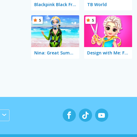
Blackpink Black Friday Fever
TB World
5
5
Nina: Great Summer Day
Design with Me: Fall Sweater