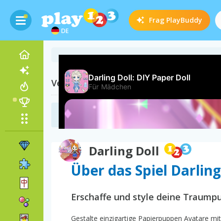
Frag
PlayBuddy
DE
Verwandte Kategorien
Puppenspiele
(39)
Darling Doll
Über das Spiel Darling
Erschaffe und style deine Traump
Gestalte einzigartige Papierpuppen Avatare mit