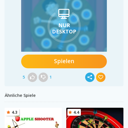
NUR
DESKTOP
Spielen
5
1
Ähnliche Spiele
4.3
4.4