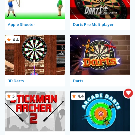
Apple Shooter
Darts Pro Multiplayer
4.4
3D Darts
Darts
5
4.4