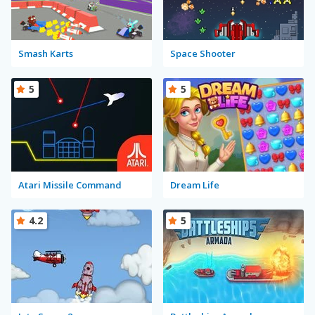
Smash Karts
Space Shooter
5
5
Atari Missile Command
Dream Life
4.2
5