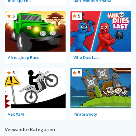
Into Space 2
Battleships Armada
5
5
Africa Jeep Race
Who Dies Last
5
5
Vex X3M
Pirate Booty
Verwandte Kategorien