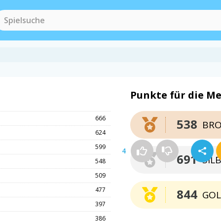
Punkte für die Me
666
538
BRO
624
599
4
691
SIL
548
509
477
844
GO
397
386