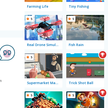
Farming Life
Tiny Fishing
5
5
Real Drone Simulator
Fish Rain
5
em
Supermarket Manager Simulator
Trick Shot Ball
5
5