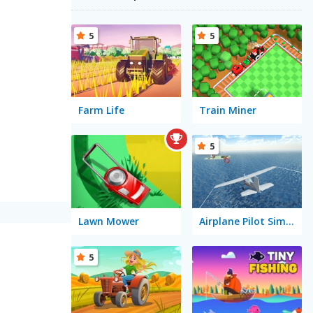
5
5
Farm Life
Train Miner
5
Lawn Mower
Airplane Pilot Simulator
5