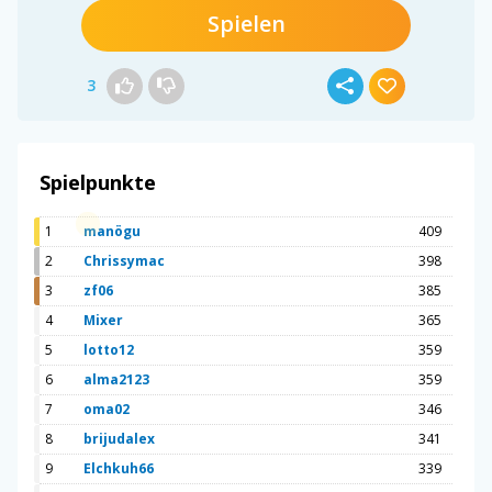
Spielen
3
Spielpunkte
1
manögu
409
2
Chrissymac
398
3
zf06
385
4
Mixer
365
5
lotto12
359
6
alma2123
359
7
oma02
346
8
brijudalex
341
9
Elchkuh66
339