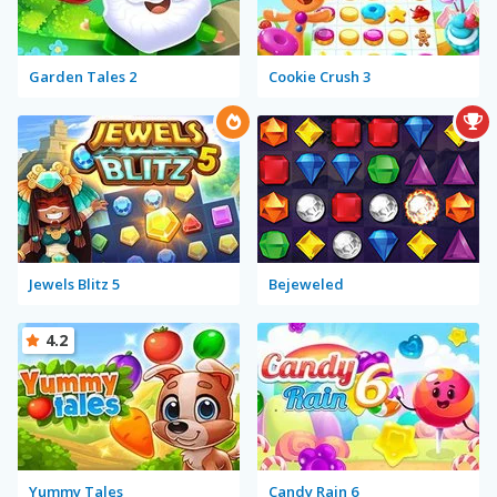
Garden Tales 2
Cookie Crush 3
Jewels Blitz 5
Bejeweled
4.2
Yummy Tales
Candy Rain 6