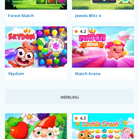
Forest Match
Jewels Blitz 4
4.2
Skydom
Match Arena
WERBUNG
4.3