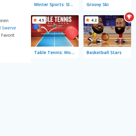
Winter Sports: Slalom Hero
Groovy Ski
4.5
4.2
einen
l
Swerve
Favorit
Table Tennis: World Tour
Basketball Stars