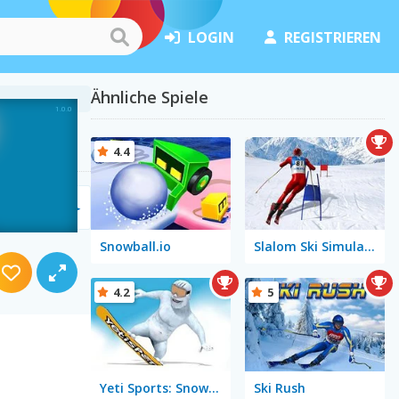
LOGIN
REGISTRIEREN
Ähnliche Spiele
4.4
iele
(22)
Snowball.io
Slalom Ski Simulator
4.2
5
Yeti Sports: Snowboard Freeride
Ski Rush