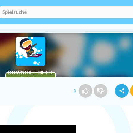
Ski Spiele
(21)
Wintersport Sp
3