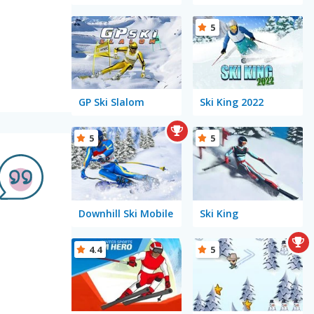
5
GP Ski Slalom
Ski King 2022
5
5
Downhill Ski Mobile
Ski King
.
4.4
5