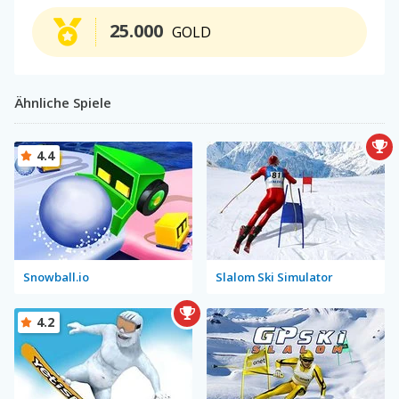
25.000
GOLD
Ähnliche Spiele
4.4
Snowball.io
Slalom Ski Simulator
4.2