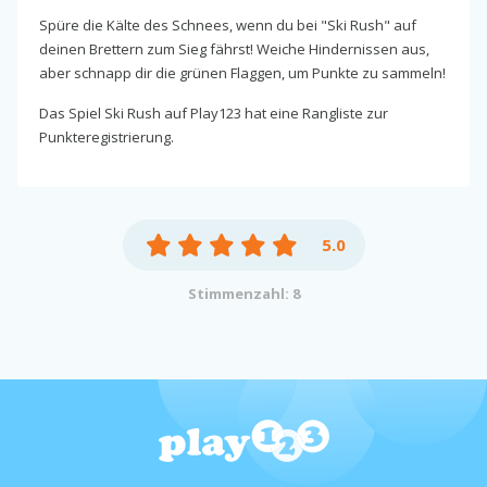
Spüre die Kälte des Schnees, wenn du bei "Ski Rush" auf
deinen Brettern zum Sieg fährst! Weiche Hindernissen aus,
aber schnapp dir die grünen Flaggen, um Punkte zu sammeln!
Das Spiel Ski Rush auf Play123 hat eine Rangliste zur
Punkteregistrierung.
5.0
Stimmenzahl: 8