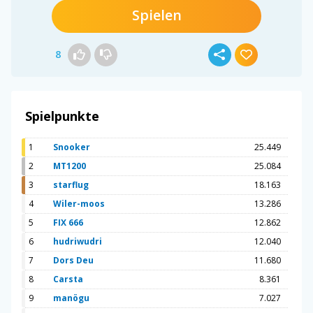
Spielen
8
Spielpunkte
1
Snooker
25.449
2
MT1200
25.084
3
starflug
18.163
4
Wiler-moos
13.286
5
FIX 666
12.862
6
hudriwudri
12.040
7
Dors Deu
11.680
8
Carsta
8.361
9
manögu
7.027