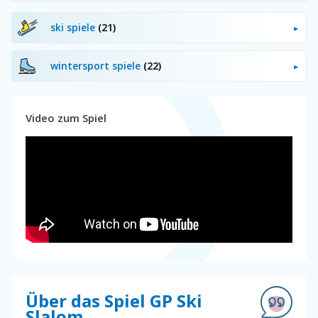
ski spiele
(21)
wintersport spiele
(22)
Video zum Spiel
Über das Spiel GP Ski
Slalom