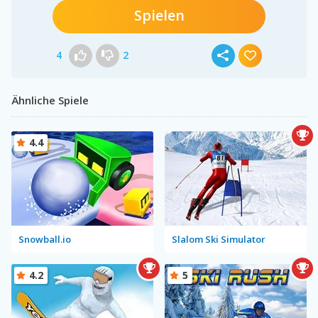
Spielen
4
2
Ähnliche Spiele
4.4
Snowball.io
Slalom Ski Simulator
4.2
5