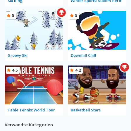
Ski King
Winter Sports: Slalom Hero
5
5
Groovy Ski
Downhill Chill
4.5
4.2
Table Tennis: World Tour
Basketball Stars
Verwandte Kategorien