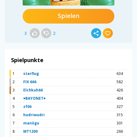
Spielen
3
2
Spielpunkte
1
starflug
634
2
FIX 666
582
3
Elchkuh66
426
4
♥BAYONET♥
404
5
zf06
327
6
hudriwudri
315
7
manögu
301
8
MT1200
266