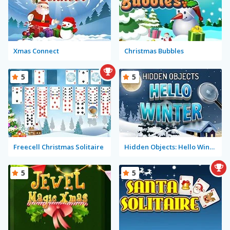
Xmas Connect
Christmas Bubbles
5
5
Freecell Christmas Solitaire
Hidden Objects: Hello Winter
5
5