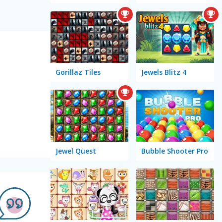
Gorillaz Tiles
Jewels Blitz 4
Jewel Quest
Bubble Shooter Pro