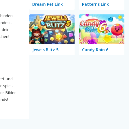
Dream Pet Link
Patterns Link
rbinden
indest.
d dein
chen!
Jewels Blitz 5
Candy Rain 6
ert und
tspiel-
er Bilder
andy!