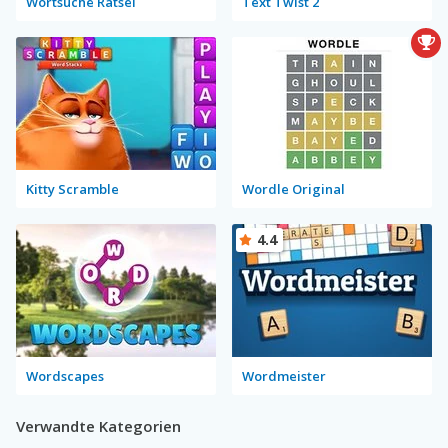
Wortsuche Rätsel
Text Twist 2
Kitty Scramble
Wordle Original
4.4
Wordscapes
Wordmeister
Verwandte Kategorien