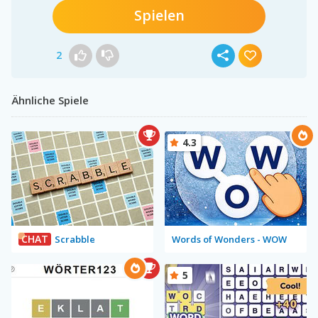
Spielen
2
Ähnliche Spiele
4.3
CHAT
Scrabble
Words of Wonders - WOW
5