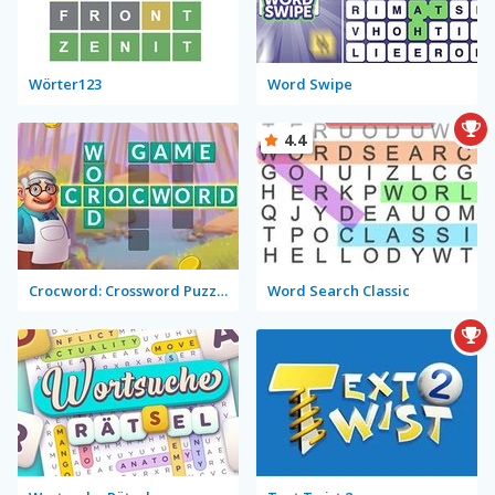
Wörter123
Word Swipe
4.4
Crocword: Crossword Puzzle Game
Word Search Classic