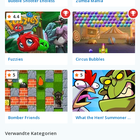
Bubble Shooter Endless
Zumba Mania
4.4
Fuzzies
Circus Bubbles
5
5
Bomber Friends
What the Hen! Summoner Spring
Verwandte Kategorien