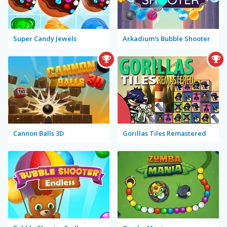
Super Candy Jewels
Arkadium's Bubble Shooter
Cannon Balls 3D
Gorillas Tiles Remastered