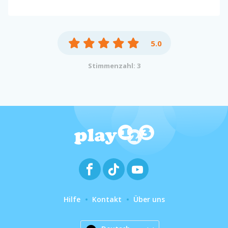
5.0
Stimmenzahl: 3
Hilfe
Kontakt
Über uns