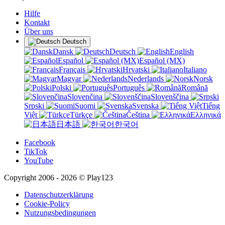
Hilfe
Kontakt
Über uns
Deutsch
Dansk
Deutsch
English
Español
Español (MX)
Français
Hrvatski
Italiano
Magyar
Nederlands
Norsk
Polski
Português
Română
Slovenčina
Slovenščina
Srpski
Suomi
Svenska
Tiếng
Việt
Türkçe
Čeština
Ελληνικά
日本語
한국어
Facebook
TikTok
YouTube
Copyright 2006 - 2026 © Play123
Datenschutzerklärung
Cookie-Policy
Nutzungsbedingungen