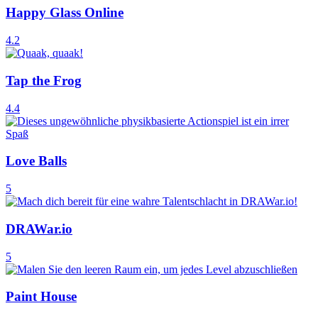
Happy Glass Online
4.2
Tap the Frog
4.4
Love Balls
5
DRAWar.io
5
Paint House