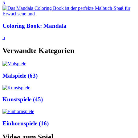
5
Coloring Book: Mandala
5
Verwandte Kategorien
Malspiele
(63)
Kunstspiele
(45)
Einhornspiele
(16)
Video zum Spiel