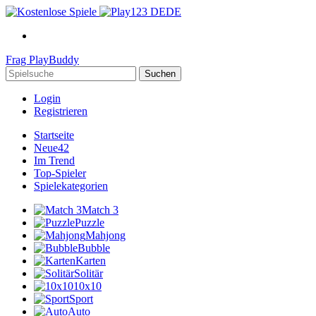
DE
Frag
PlayBuddy
Suchen
Login
Registrieren
Startseite
Neue
42
Im Trend
Top-Spieler
Spielekategorien
Match 3
Puzzle
Mahjong
Bubble
Karten
Solitär
10x10
Sport
Auto