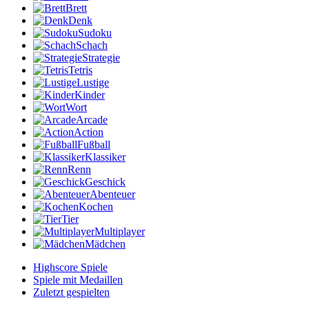
Brett
Denk
Sudoku
Schach
Strategie
Tetris
Lustige
Kinder
Wort
Arcade
Action
Fußball
Klassiker
Renn
Geschick
Abenteuer
Kochen
Tier
Multiplayer
Mädchen
Highscore Spiele
Spiele mit Medaillen
Zuletzt gespielten