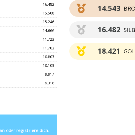
16.482
14.543
BRO
15.508
15.246
16.482
SIL
14.666
11.723
11.703
18.421
GO
10.803
10.103
9.917
9.316
 an
oder
registriere dich
.