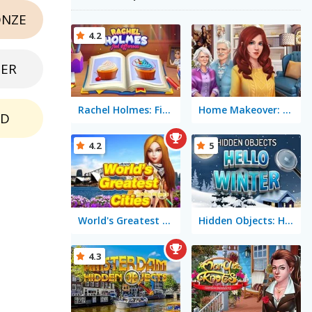
NZE
4.2
BER
Rachel Holmes: Find Differences
Home Makeover: Hidden Object
LD
4.2
5
World's Greatest Cities: Hidden Objects
Hidden Objects: Hello Winter
4.3