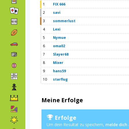
1
FIX 666
2
savi
3
sommerlust
4
Lexi
5
Nymue
6
oma02
7
Slayer68
8
Mixer
9
hans59
10
starflug
Meine Erfolge
Erfolge
Um dein Resultat zu speichern,
melde dich