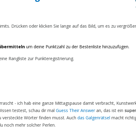
limits. Drücken oder klicken Sie lange auf das Bild, um es zu vergröße
übermitteln
um deine Punktzahl zu der Bestenliste hinzuzufügen.
ine Rangliste zur Punkteregistrierung.
rrascht - ich hab eine ganze Mittagspause damit verbracht, Kunstwer
issen testest, schau dir mal
Guess Their Answer
an, das ist ein
supe
 versteckte Wörter finden musst. Auch
das Galgenrätsel
macht richti
du noch mehr solcher Perlen.