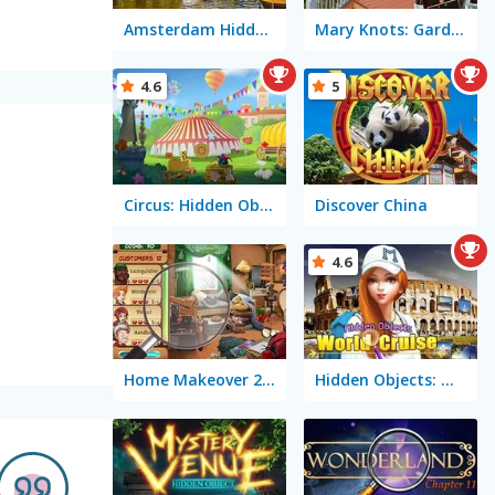
Amsterdam Hidden Objects
Mary Knots: Garden Wedding
4.6
5
Circus: Hidden Objects
Discover China
4.6
Home Makeover 2 Hidden Object
Hidden Objects: World Cruise