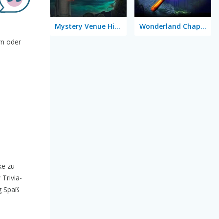
Mystery Venue Hidden Object
Wonderland Chapter 11
rn oder
ke zu
r
Trivia-
g Spaß