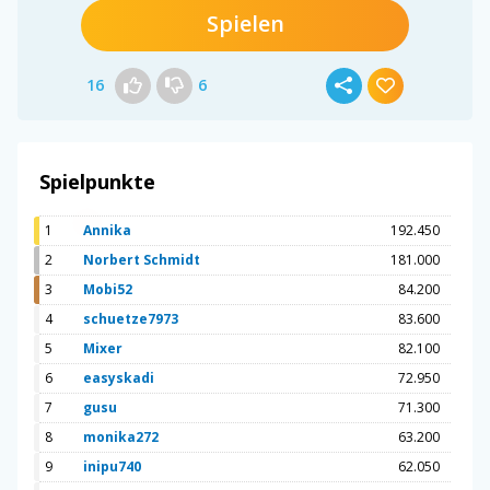
Spielen
16
6
Spielpunkte
1
Annika
192.450
2
Norbert Schmidt
181.000
3
Mobi52
84.200
4
schuetze7973
83.600
5
Mixer
82.100
6
easyskadi
72.950
7
gusu
71.300
8
monika272
63.200
9
inipu740
62.050