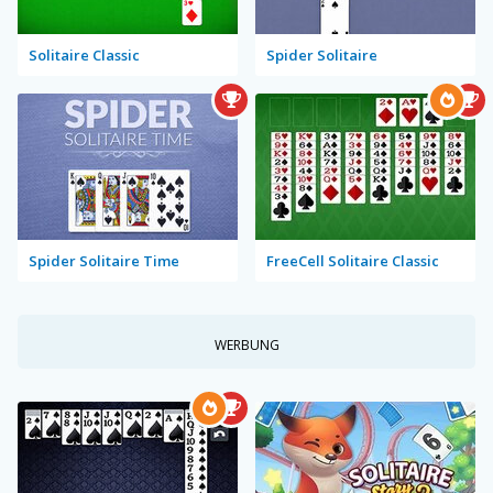
Solitaire Classic
Spider Solitaire
Spider Solitaire Time
FreeCell Solitaire Classic
WERBUNG