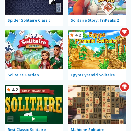
Spider Solitaire Classic
Solitaire Story: TriPeaks 2
4.2
Solitaire Garden
Egypt Pyramid Solitaire
4.2
Best Classic Solitaire
Mahjong Solitaire