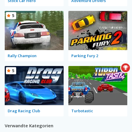
Stock Car Hero
Adventure Drivers
5
Rally Champion
Parking Fury 2
5
Drag Racing Club
Turbotastic
Verwandte Kategorien