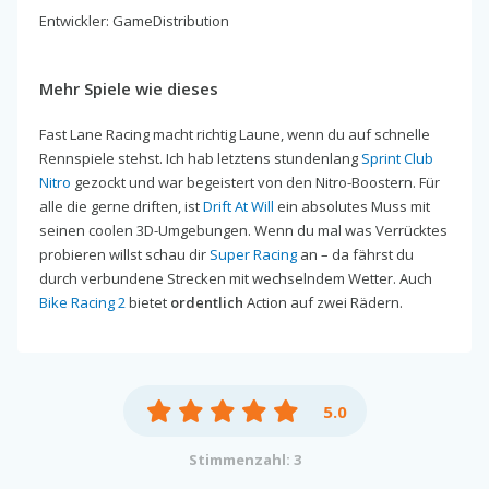
Entwickler: GameDistribution
Mehr Spiele wie dieses
Fast Lane Racing macht richtig Laune, wenn du auf schnelle
Rennspiele stehst. Ich hab letztens stundenlang
Sprint Club
Nitro
gezockt und war begeistert von den Nitro-Boostern. Für
alle die gerne driften, ist
Drift At Will
ein absolutes Muss mit
seinen coolen 3D-Umgebungen. Wenn du mal was Verrücktes
probieren willst schau dir
Super Racing
an – da fährst du
durch verbundene Strecken mit wechselndem Wetter. Auch
Bike Racing 2
bietet
ordentlich
Action auf zwei Rädern.
5.0
Stimmenzahl: 3