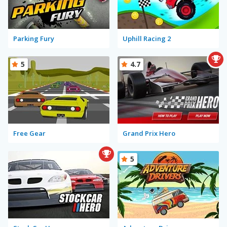
Parking Fury
Uphill Racing 2
5
4.7
Free Gear
Grand Prix Hero
5