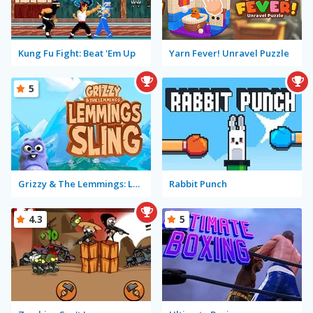
Kung Fu Fight: Beat 'Em Up
Yarn Fever! Unravel Puzzle
5
Grizzy & The Lemmings: Lemmings Sling
Rabbit Punch
4.3
5