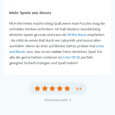
Mehr Spiele wie dieses
Fill in the Holes macht richtig Spaß wenn man Puzzles mag die
schnelles Denken erfordern. Ich hab letztens stundenlang
ähnliche Spiele gezockt und kann dir
Fill the Maze
empfehlen
- da rollst du einen Ball durch ein Labyrinth und musst alles
ausfüllen. Wenn du eher auf Blöcke stehst, probier mal
Lines
and Blocks
aus; das ist ein
cooles
Tetris-ähnliches Spiel. Für
alle die gerne Farben sortieren ist
Color Fill 3D
perfekt
geeignet. Einfach loslegen und Spaß haben!
5.0
Stimmenzahl: 3