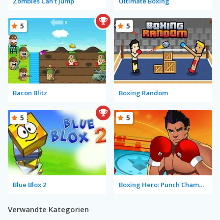
Zombies Can't Jump
Ultimate Boxing
5
5
Bacon Blitz
Boxing Random
5
5
Blue Blox 2
Boxing Hero: Punch Champions
Verwandte Kategorien