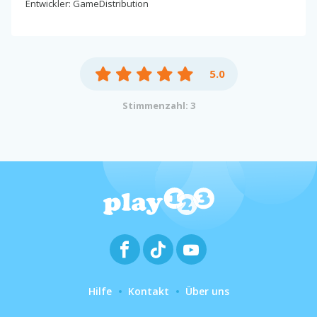
Entwickler: GameDistribution
5.0
Stimmenzahl: 3
Hilfe
Kontakt
Über uns