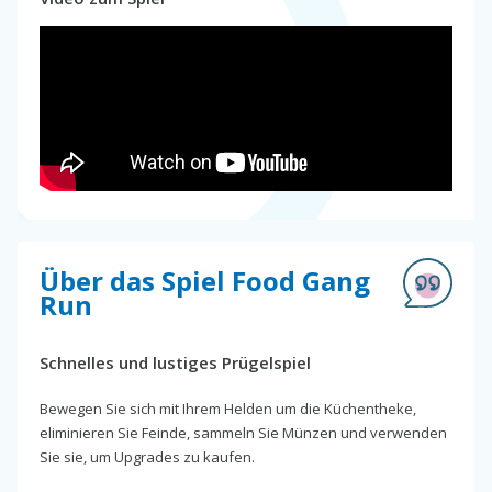
Über das Spiel Food Gang
Run
Schnelles und lustiges Prügelspiel
Bewegen Sie sich mit Ihrem Helden um die Küchentheke,
eliminieren Sie Feinde, sammeln Sie Münzen und verwenden
Sie sie, um Upgrades zu kaufen.