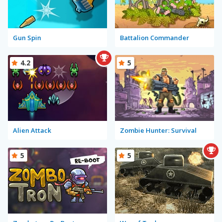
Gun Spin
Battalion Commander
4.2
5
Alien Attack
Zombie Hunter: Survival
5
5