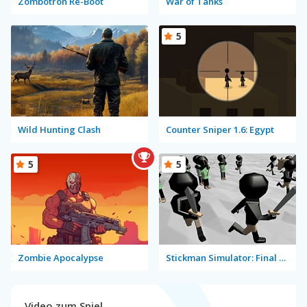
Zombotron Re-Boot
War of Tanks
5
Wild Hunting Clash
Counter Sniper 1.6: Egypt
5
5
Zombie Apocalypse
Stickman Simulator: Final Battle
Video zum Spiel