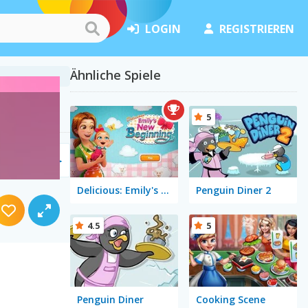
LOGIN
REGISTRIEREN
Ähnliche Spiele
5
Delicious: Emily's New Beginning
Penguin Diner 2
4.5
5
Penguin Diner
Cooking Scene