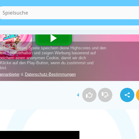
Kochen Spiele
(72)
Papas Spiele
(6)
4