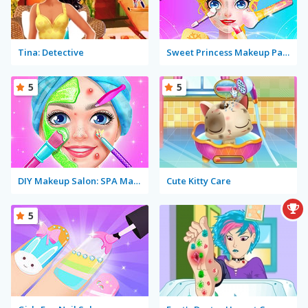
Tina: Detective
Sweet Princess Makeup Party
5
5
DIY Makeup Salon: SPA Makeover Studio
Cute Kitty Care
5