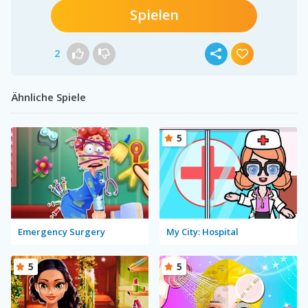
Spielen
2
Ähnliche Spiele
5
Emergency Surgery
My City: Hospital
5
5