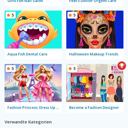
Girls Fun Nail Salon
Feet's Doctor Urgent Care
5
5
Aqua Fish Dental Care
Halloween Makeup Trends
5
5
Fashion Princess: Dress Up for Girls
Become a Fashion Designer
Verwandte Kategorien