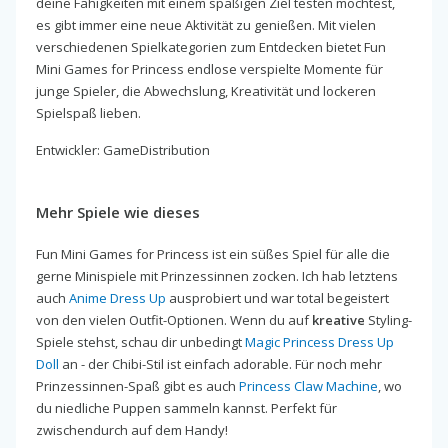
deine Fähigkeiten mit einem spaßigen Ziel testen möchtest,
es gibt immer eine neue Aktivität zu genießen. Mit vielen
verschiedenen Spielkategorien zum Entdecken bietet Fun
Mini Games for Princess endlose verspielte Momente für
junge Spieler, die Abwechslung, Kreativität und lockeren
Spielspaß lieben.
Entwickler: GameDistribution
Mehr Spiele wie dieses
Fun Mini Games for Princess ist ein süßes Spiel für alle die
gerne Minispiele mit Prinzessinnen zocken. Ich hab letztens
auch
Anime Dress Up
ausprobiert und war total begeistert
von den vielen Outfit-Optionen. Wenn du auf
kreative
Styling-
Spiele stehst, schau dir unbedingt
Magic Princess Dress Up
Doll
an - der Chibi-Stil ist einfach adorable. Für noch mehr
Prinzessinnen-Spaß gibt es auch
Princess Claw Machine
, wo
du niedliche Puppen sammeln kannst. Perfekt für
zwischendurch auf dem Handy!