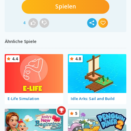
Spielen
4
Ähnliche Spiele
4.4
4.8
E-Life Simulation
Idle Arks: Sail and Build
5