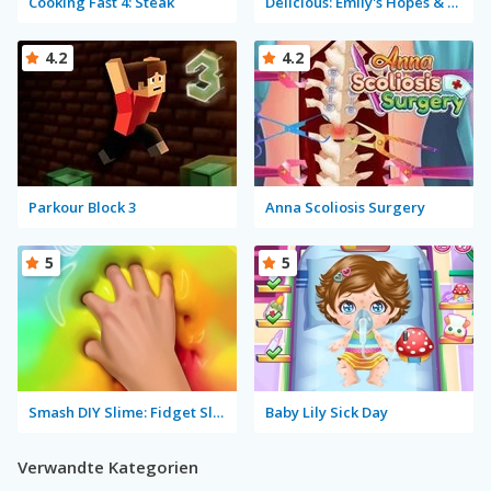
Cooking Fast 4: Steak
Delicious: Emily's Hopes & Fears
4.2
4.2
Parkour Block 3
Anna Scoliosis Surgery
5
5
Smash DIY Slime: Fidget Slimy
Baby Lily Sick Day
Verwandte Kategorien