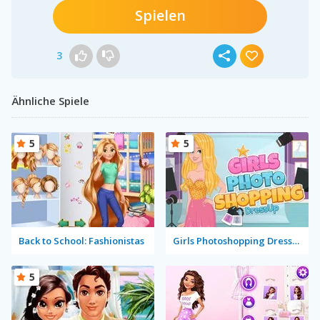
Spielen
3
Ähnliche Spiele
5
5
Back to School: Fashionistas
Girls Photoshopping Dressup
5