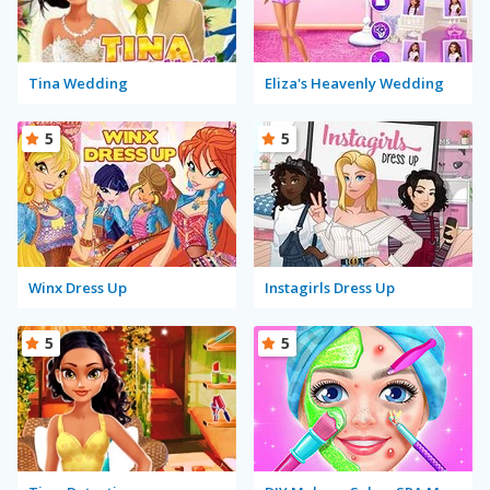
Tina Wedding
Eliza's Heavenly Wedding
5
5
Winx Dress Up
Instagirls Dress Up
5
5