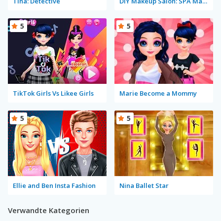
Tina: Detective
DIY Makeup Salon: SPA Makeover Studio
5
5
TikTok Girls Vs Likee Girls
Marie Become a Mommy
5
5
Ellie and Ben Insta Fashion
Nina Ballet Star
Verwandte Kategorien