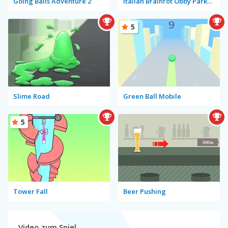
Going Balls Adventure 2
Italian Brainrot Obby Parkour
5
Slime Road
Green Ball Mobile
5
Tower Fall
Beer Pushing
Video zum Spiel