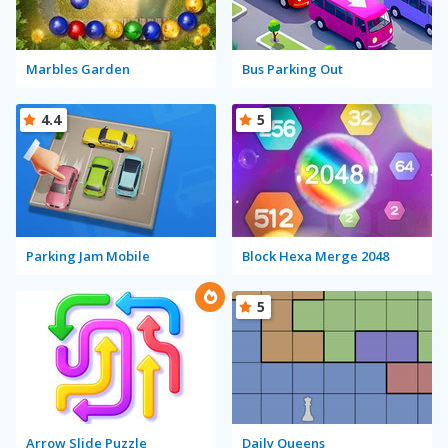
Marbles Garden
Bus Parking Out
4.4
5
Parking Jam Mobile
Block Hexa Merge 2048
5
Arrow Slide Puzzle
Daily Queens