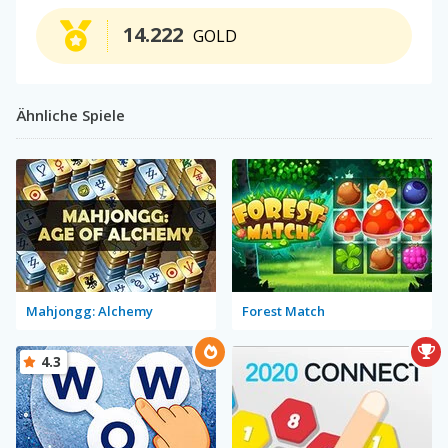
14.222
GOLD
Ähnliche Spiele
Mahjongg: Alchemy
Forest Match
4.3