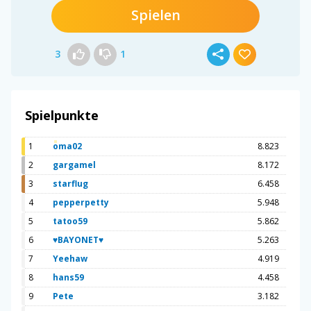
Spielen
3
1
Spielpunkte
1
oma02
8.823
2
gargamel
8.172
3
starflug
6.458
4
pepperpetty
5.948
5
tatoo59
5.862
6
♥BAYONET♥
5.263
7
Yeehaw
4.919
8
hans59
4.458
9
Pete
3.182