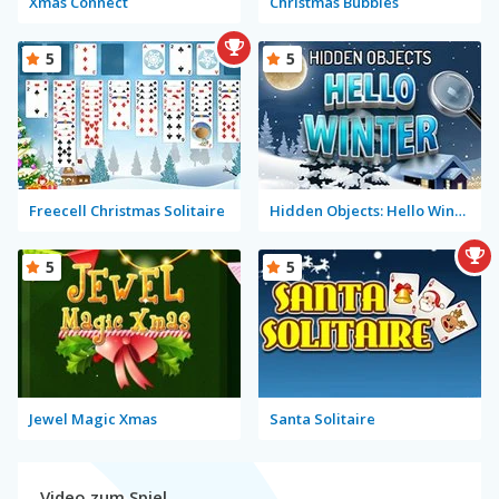
Xmas Connect
Christmas Bubbles
5
5
Freecell Christmas Solitaire
Hidden Objects: Hello Winter
5
5
Jewel Magic Xmas
Santa Solitaire
Video zum Spiel