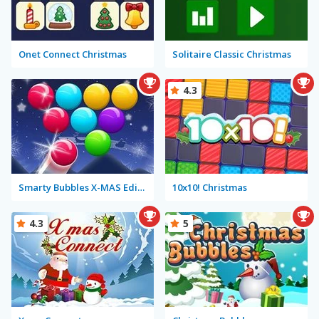
Onet Connect Christmas
Solitaire Classic Christmas
4.3
Smarty Bubbles X-MAS Edition
10x10! Christmas
4.3
5