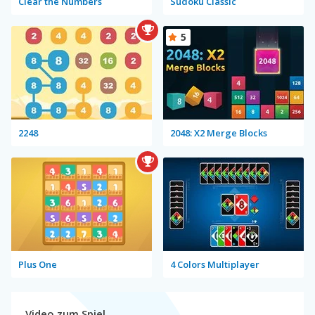
Clear the Numbers
Sudoku Classic
5
2248
2048: X2 Merge Blocks
Plus One
4 Colors Multiplayer
Video zum Spiel