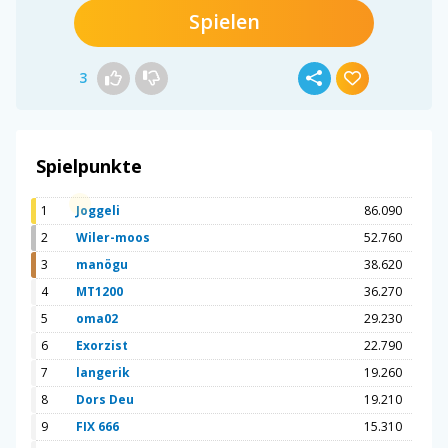
Spielen
3
Spielpunkte
1
Joggeli
86.090
2
Wiler-moos
52.760
3
manögu
38.620
4
MT1200
36.270
5
oma02
29.230
6
Exorzist
22.790
7
langerik
19.260
8
Dors Deu
19.210
9
FIX 666
15.310