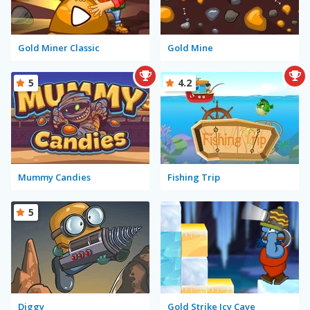
Gold Miner Classic
Gold Mine
5
4.2
Mummy Candies
Fishing Trip
5
Diggy
Gold Strike Icy Cave