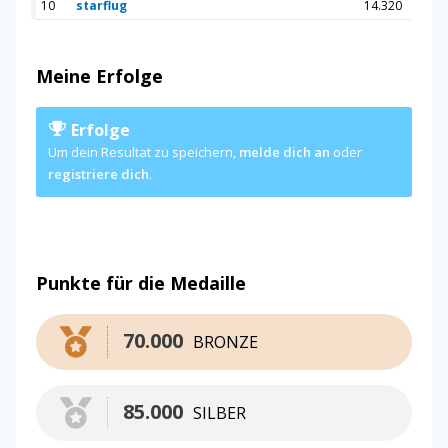
10
starflug
14.320
Meine Erfolge
Erfolge
Um dein Resultat zu speichern,
melde dich an
oder
registriere dich
.
Punkte für die Medaille
70.000
BRONZE
85.000
SILBER