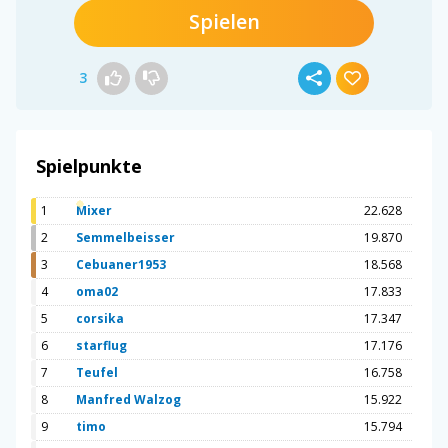
Spielen
3
Spielpunkte
1
Mixer
22.628
2
Semmelbeisser
19.870
3
Cebuaner1953
18.568
4
oma02
17.833
5
corsika
17.347
6
starflug
17.176
7
Teufel
16.758
8
Manfred Walzog
15.922
9
timo
15.794