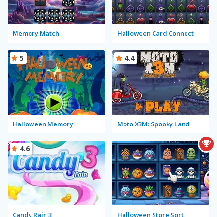
Memory Match
Halloween Card Connect
5
4.4
Halloween Memory
Moto X3M: Spooky Land
4.6
Candy Rain 3
Halloween Store Sort