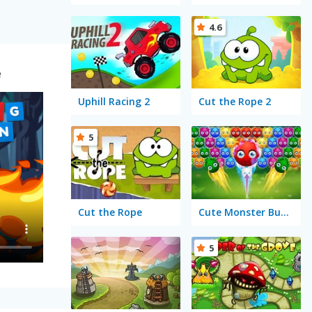
4.6
e
Uphill Racing 2
Cut the Rope 2
5
Cut the Rope
Cute Monster Bubble Shooter
5