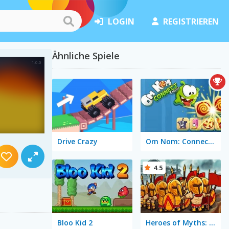
LOGIN
REGISTRIEREN
Ähnliche Spiele
Drive Crazy
Om Nom: Connect Classic
4.5
Bloo Kid 2
Heroes of Myths: Warriors of Gods