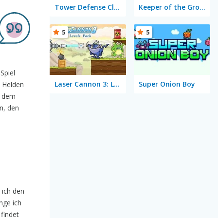
Tower Defense Clash
Keeper of the Grove
5
5
Spiel
Laser Cannon 3: Levels Pack
Super Onion Boy
n Helden
f dem
n, den
 ich den
nge ich
findet