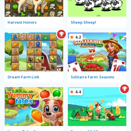
Harvest Honors
Sheep Sheep!
4.2
Dream Farm Link
Solitaire Farm: Seasons
4.4