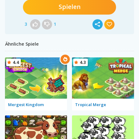
Spielen
3
1
Ähnliche Spiele
4.4
4.3
Mergest Kingdom
Tropical Merge