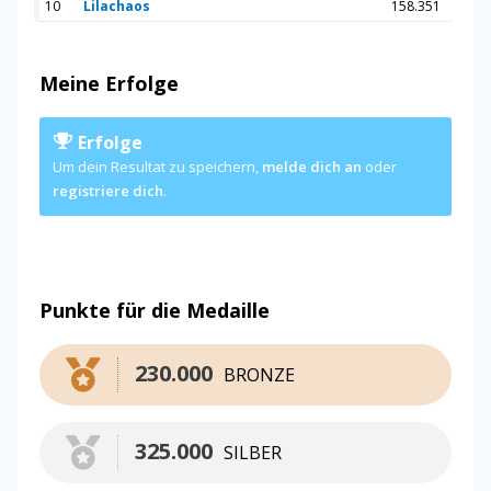
10
Lilachaos
158.351
Meine Erfolge
Erfolge
Um dein Resultat zu speichern,
melde dich an
oder
registriere dich
.
Punkte für die Medaille
230.000
BRONZE
325.000
SILBER