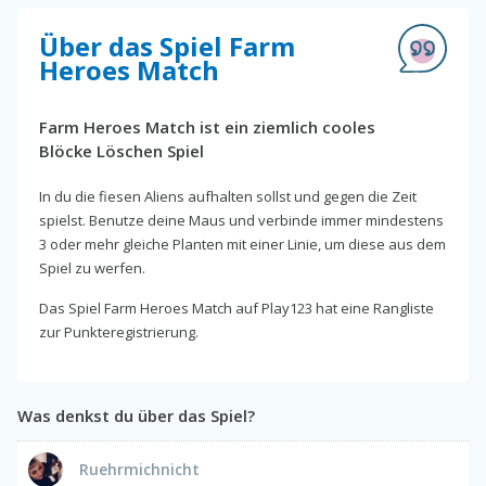
Über das Spiel Farm
Heroes Match
Farm Heroes Match ist ein ziemlich cooles
Blöcke Löschen Spiel
In du die fiesen Aliens aufhalten sollst und gegen die Zeit
spielst. Benutze deine Maus und verbinde immer mindestens
3 oder mehr gleiche Planten mit einer Linie, um diese aus dem
Spiel zu werfen.
Das Spiel Farm Heroes Match auf Play123 hat eine Rangliste
zur Punkteregistrierung.
Was denkst du über das Spiel?
Ruehrmichnicht