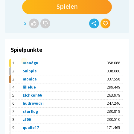
Spielen
5
Spielpunkte
1
manögu
358.068
2
Snippie
338.660
3
monice
337.558
4
lillelue
299.449
5
Elchkuh66
263.979
6
hudriwudri
247.246
7
starflug
230.818
8
zf06
230.510
9
qualle17
171.465