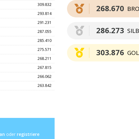
309.832
268.670
BRO
293.814
291.231
286.273
SIL
287.055
285.410
275.571
303.876
GO
268.211
267.815
266.062
263.842
 an
oder
registriere