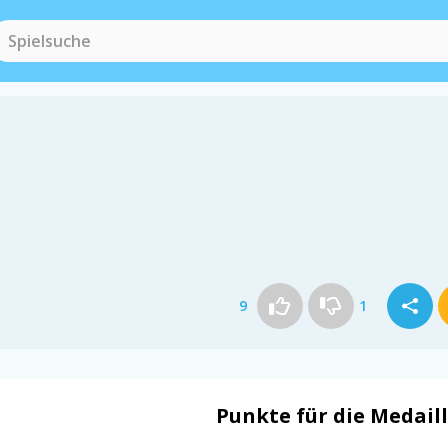
9
1
Punkte für die Medail