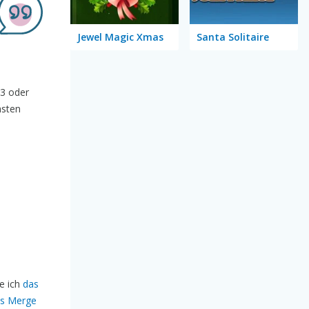
Jewel Magic Xmas
Santa Solitaire
 3 oder
hsten
e ich
das
as Merge