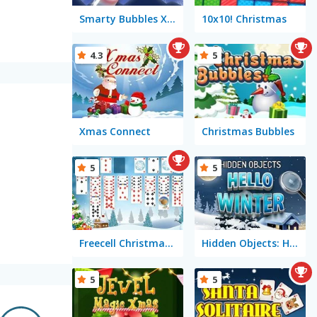
Smarty Bubbles X-MAS Edition
10x10! Christmas
4.3
5
Xmas Connect
Christmas Bubbles
5
5
Freecell Christmas Solitaire
Hidden Objects: Hello Winter
5
5