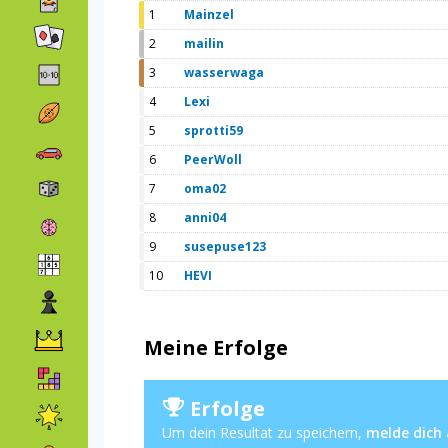
1
Mainzel
2
mailin
3
wasserwaga
4
Lexi
5
sprotti59
6
PeerWoll
7
oma02
8
anni04
9
susepuse123
10
HEVI
Meine Erfolge
Erfolge
Um dein Resultat zu speichern,
melde dich