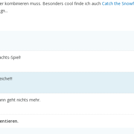
er kombinieren muss. Besonders cool finde ich auch
Catch the Snowf
n...
chts-Spiel!
iche!!!
dann geht nichts mehr.
ntieren.