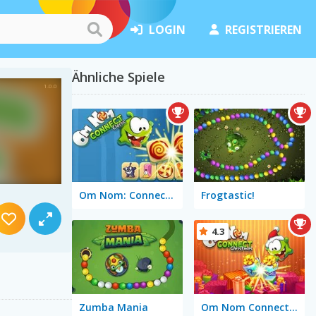
LOGIN
REGISTRIEREN
Ähnliche Spiele
Om Nom: Connect Classic
Frogtastic!
4.3
Zumba Mania
Om Nom Connect Christmas