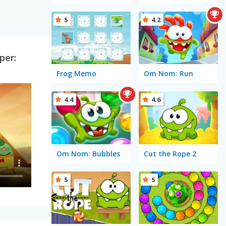
5
4.2
per:
Frog Memo
Om Nom: Run
4.4
4.6
Om Nom: Bubbles
Cut the Rope 2
5
5