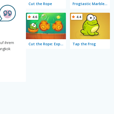
Cut the Rope
Frogtastic Marble Adventure
4.6
4.4
auf ihrem
Cut the Rope: Experiments
Tap the Frog
Bangkok