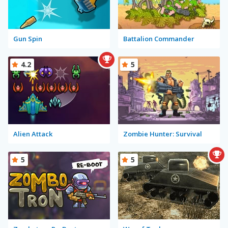
Gun Spin
Battalion Commander
4.2
5
Alien Attack
Zombie Hunter: Survival
5
5