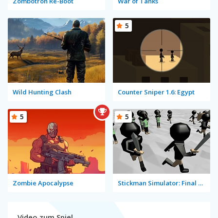
Zombotron Re-Boot
War of Tanks
5
Wild Hunting Clash
Counter Sniper 1.6: Egypt
5
5
Zombie Apocalypse
Stickman Simulator: Final Battle
Video zum Spiel