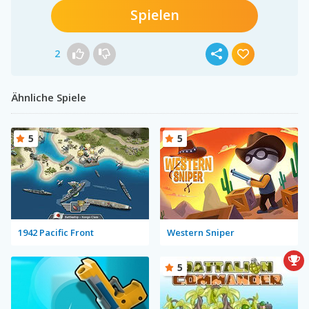
Spielen
2
Ähnliche Spiele
5
5
1942 Pacific Front
Western Sniper
5