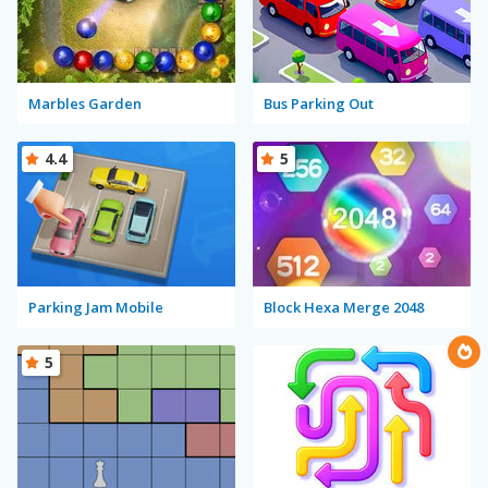
Marbles Garden
Bus Parking Out
4.4
5
Parking Jam Mobile
Block Hexa Merge 2048
5