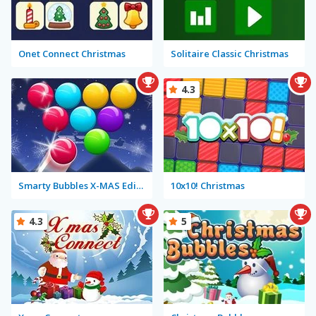
Onet Connect Christmas
Solitaire Classic Christmas
4.3
Smarty Bubbles X-MAS Edition
10x10! Christmas
4.3
5