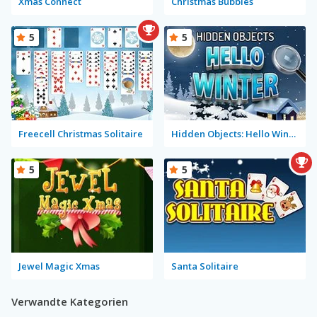
Xmas Connect
Christmas Bubbles
5
5
Freecell Christmas Solitaire
Hidden Objects: Hello Winter
5
5
Jewel Magic Xmas
Santa Solitaire
Verwandte Kategorien