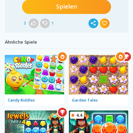
Spielen
3
1
Ähnliche Spiele
Candy Riddles
Garden Tales
4.4