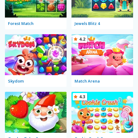
Forest Match
Jewels Blitz 4
4.2
Skydom
Match Arena
4.3