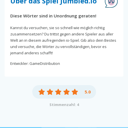
Über das Spiel Jumbled.io
Diese Wörter sind in Unordnung geraten!
Kannst du versuchen, sie so schnell wie möglich richtig
zusammensetzen? Du trittst gegen andere Spieler aus aller
Welt an in diesem aufregenden io-Spiel. Gib also dein Bestes
und versuche, die Wörter zu vervollständigen, bevor es
jemand anderes schafft!
Entwickler: GameDistribution
5.0
Stimmenzahl: 4