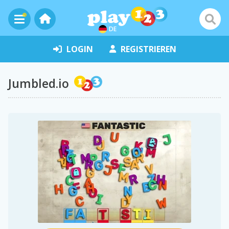
DE
LOGIN
REGISTRIEREN
Jumbled.io