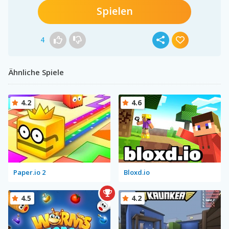
Spielen
4
Ähnliche Spiele
4.2
4.6
Paper.io 2
Bloxd.io
4.5
4.2