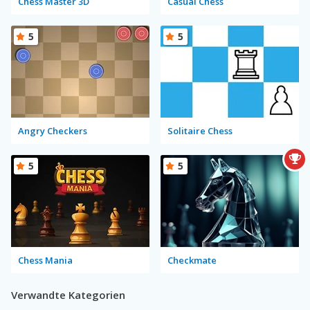
Chess Master 3D
Casual Chess
5
5
Angry Checkers
Solitaire Chess
5
5
Chess Mania
Checkmate
Verwandte Kategorien