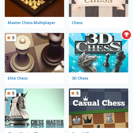
Master Chess Multiplayer
Chess
5
Elite Chess
3D Chess
5
5