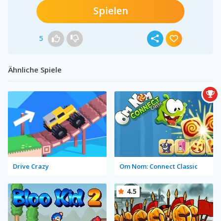
Spielen
5
Ähnliche Spiele
Drive Crazy
Om Nom: Connect Classic
4.5