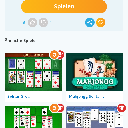
Spielen
8
1
Ähnliche Spiele
Solitär Groß
Mahjongg Solitaire