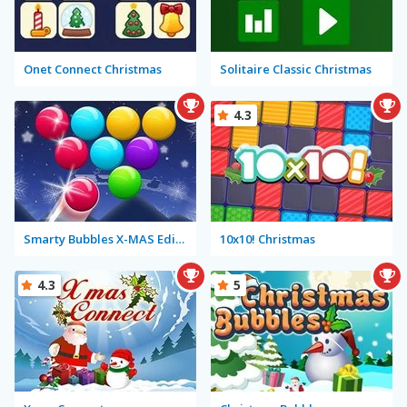
Onet Connect Christmas
Solitaire Classic Christmas
4.3
Smarty Bubbles X-MAS Edition
10x10! Christmas
4.3
5