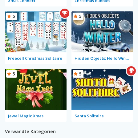
Xmas Connect
Christmas Bubbles
5
5
Freecell Christmas Solitaire
Hidden Objects: Hello Winter
5
5
Jewel Magic Xmas
Santa Solitaire
Verwandte Kategorien