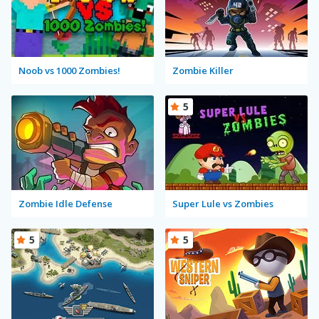
Noob vs 1000 Zombies!
Zombie Killer
5
Zombie Idle Defense
Super Lule vs Zombies
5
5