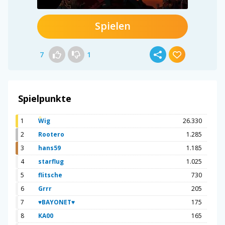
Spielen
7
1
Spielpunkte
1
Wig
26.330
2
Rootero
1.285
3
hans59
1.185
4
starflug
1.025
5
flitsche
730
6
Grrr
205
7
♥BAYONET♥
175
8
KA00
165