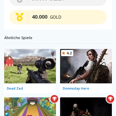
40.000
GOLD
Ähnliche Spiele
4.2
Dead Zed
Doomsday Hero