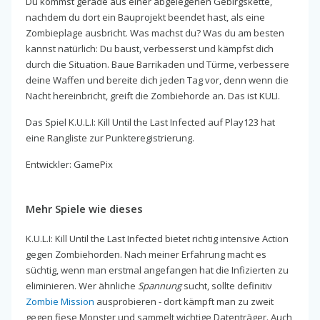
Du kommst gerade aus einer abgelegenen Gebirgskette,
nachdem du dort ein Bauprojekt beendet hast, als eine
Zombieplage ausbricht. Was machst du? Was du am besten
kannst natürlich: Du baust, verbesserst und kämpfst dich
durch die Situation. Baue Barrikaden und Türme, verbessere
deine Waffen und bereite dich jeden Tag vor, denn wenn die
Nacht hereinbricht, greift die Zombiehorde an. Das ist KULI.
Das Spiel K.U.L.I: Kill Until the Last Infected auf Play123 hat
eine Rangliste zur Punkteregistrierung.
Entwickler: GamePix
Mehr Spiele wie dieses
K.U.L.I: Kill Until the Last Infected bietet richtig intensive Action
gegen Zombiehorden. Nach meiner Erfahrung macht es
süchtig, wenn man erstmal angefangen hat die Infizierten zu
eliminieren. Wer ähnliche
Spannung
sucht, sollte definitiv
Zombie Mission
ausprobieren - dort kämpft man zu zweit
gegen fiese Monster und sammelt wichtige Datenträger. Auch