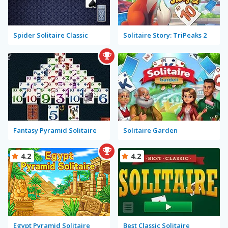
Spider Solitaire Classic
Solitaire Story: TriPeaks 2
Fantasy Pyramid Solitaire
Solitaire Garden
4.2
4.2
Egypt Pyramid Solitaire
Best Classic Solitaire