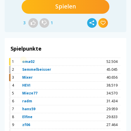
Spielen
3
1
Spielpunkte
1
oma02
52.504
2
Semmelbeisser
45.045
3
Mixer
40.656
4
HEVI
38.519
5
Mieze77
34.570
6
radm
31.434
7
hans59
29.959
8
Elfine
29.833
9
zf06
27.464