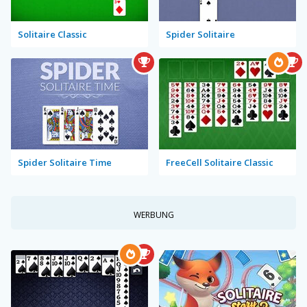
Solitaire Classic
Spider Solitaire
Spider Solitaire Time
FreeCell Solitaire Classic
WERBUNG