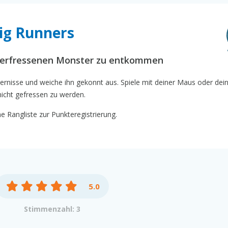
Big Runners
 verfressenen Monster zu entkommen
nisse und weiche ihn gekonnt aus. Spiele mit deiner Maus oder dei
icht gefressen zu werden.
ne Rangliste zur Punkteregistrierung.
5.0
Stimmenzahl: 3