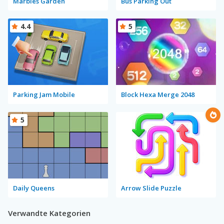
Marbles Garden
Bus Parking Out
4.4
5
Parking Jam Mobile
Block Hexa Merge 2048
5
Daily Queens
Arrow Slide Puzzle
Verwandte Kategorien