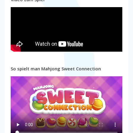
So spielt man Mahjong Sweet Connection